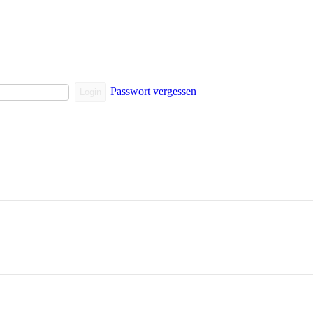
Passwort vergessen
Login