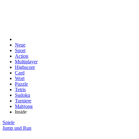
Neue
Sport
Action
Multiplayer
Highscore
Card
Wort
Puzzle
Tetris
Sudoku
Turniere
Mahjong
Inside
Spiele
Jump und Run