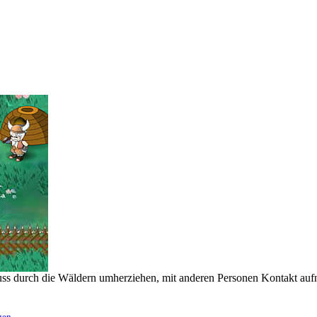
muss durch die Wäldern umherziehen, mit anderen Personen Kontakt a
gen
.