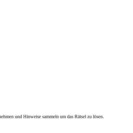
ufnehmen und Hinweise sammeln um das Rätsel zu lösen.