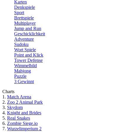
Karten
Denkspiele
Sport
Brettspiele
Multiplayer
Jump and Run
Geschicklichkeit
Adventure
Sudoku
Wort Spiele
Point and Klick
Tower Defense
Wimmelbild
Mahjong
Puzzle
3 Gewinnt
Charts
1.
Match Arena
2.
Zoo 2 Animal Park
3.
Skydom
4.
Knight and Brides
5.
Real Snakes
6.
Zombie Siege.io
7.
Wurzelimperium 2