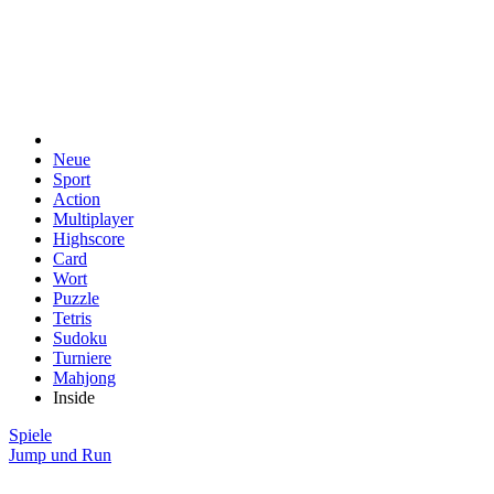
Neue
Sport
Action
Multiplayer
Highscore
Card
Wort
Puzzle
Tetris
Sudoku
Turniere
Mahjong
Inside
Spiele
Jump und Run