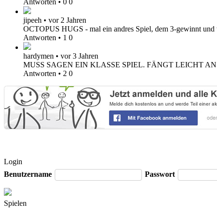
Antworten
•
0
0
jipeeh
•
vor 2 Jahren
OCTOPUS HUGS - mal ein andres Spiel, dem 3-gewinnt und ver
Antworten
•
1
0
hardymen
•
vor 3 Jahren
MUSS SAGEN EIN KLASSE SPIEL. FÄNGT LEICHT 
Antworten
•
2
0
Login
Benutzername
Passwort
Spielen