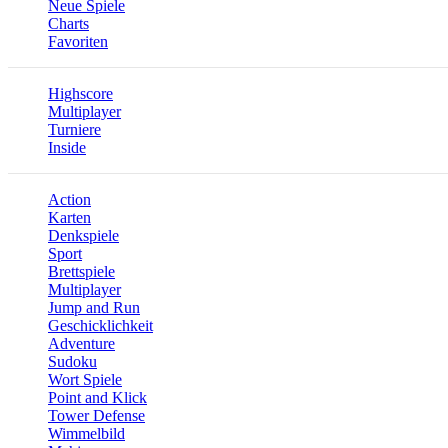
Neue Spiele
Charts
Favoriten
Highscore
Multiplayer
Turniere
Inside
Action
Karten
Denkspiele
Sport
Brettspiele
Multiplayer
Jump and Run
Geschicklichkeit
Adventure
Sudoku
Wort Spiele
Point and Klick
Tower Defense
Wimmelbild