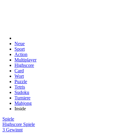
Neue
Sport
Action
Multiplayer
Highscore
Card
Wort
Puzzle
Tetris
Sudoku
Turniere
Mahjong
Inside
Spiele
Highscore Spiele
3 Gewinnt