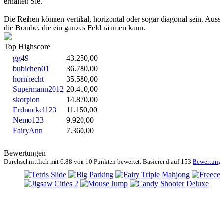
erhalten Sie.
Die Reihen können vertikal, horizontal oder sogar diagonal sein. Au
die Bombe, die ein ganzes Feld räumen kann.
Top Highscore
gg49
43.250,00
bubichen01
36.780,00
hornhecht
35.580,00
Supermann2012
20.410,00
skorpion
14.870,00
Erdnuckel123
11.150,00
Nemo123
9.920,00
FairyAnn
7.360,00
Bewertungen
Durchschnittlich mit
6.88 von
10 Punkten bewertet. Basierend auf
153
Bewertun