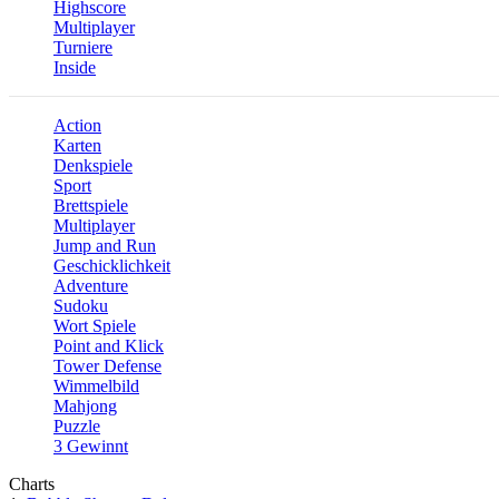
Highscore
Multiplayer
Turniere
Inside
Action
Karten
Denkspiele
Sport
Brettspiele
Multiplayer
Jump and Run
Geschicklichkeit
Adventure
Sudoku
Wort Spiele
Point and Klick
Tower Defense
Wimmelbild
Mahjong
Puzzle
3 Gewinnt
Charts