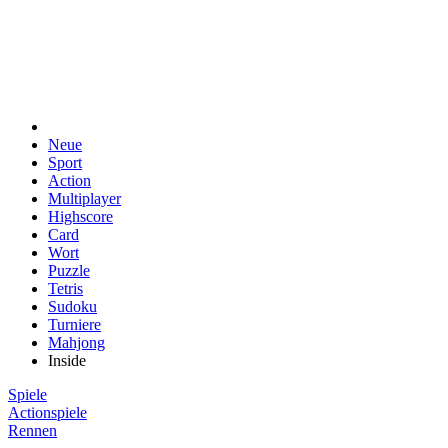
Neue
Sport
Action
Multiplayer
Highscore
Card
Wort
Puzzle
Tetris
Sudoku
Turniere
Mahjong
Inside
Spiele
Actionspiele
Rennen