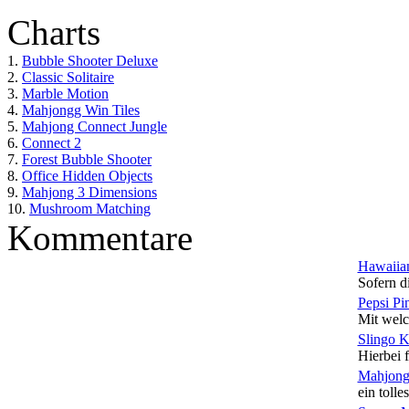
Charts
1.
Bubble Shooter Deluxe
2.
Classic Solitaire
3.
Marble Motion
4.
Mahjongg Win Tiles
5.
Mahjong Connect Jungle
6.
Connect 2
7.
Forest Bubble Shooter
8.
Office Hidden Objects
9.
Mahjong 3 Dimensions
10.
Mushroom Matching
Kommentare
Hawaiian
Sofern di
Pepsi Pi
Mit welc
Slingo 
Hierbei f
Mahjong
ein tolles