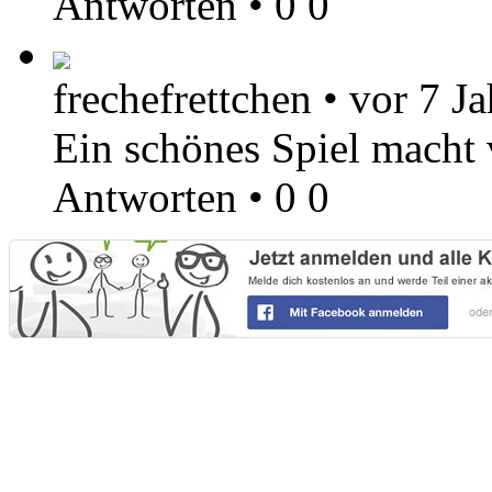
Antworten
•
0
0
frechefrettchen
•
vor 7 Ja
Ein schönes Spiel macht v
Antworten
•
0
0