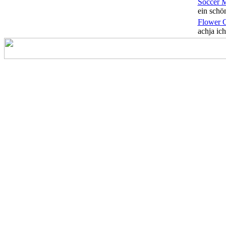
Soccer 
ein schön
Flower 
achja ich