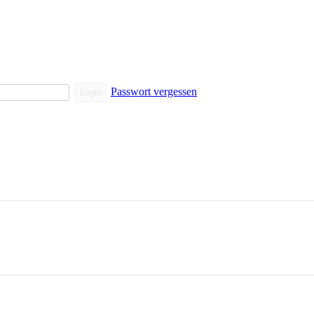
Passwort vergessen
Login