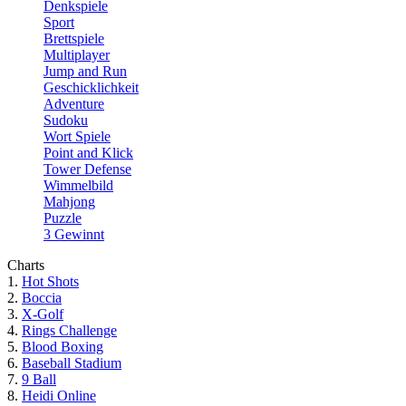
Denkspiele
Sport
Brettspiele
Multiplayer
Jump and Run
Geschicklichkeit
Adventure
Sudoku
Wort Spiele
Point and Klick
Tower Defense
Wimmelbild
Mahjong
Puzzle
3 Gewinnt
Charts
1.
Hot Shots
2.
Boccia
3.
X-Golf
4.
Rings Challenge
5.
Blood Boxing
6.
Baseball Stadium
7.
9 Ball
8.
Heidi Online