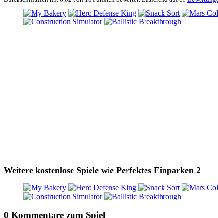
Weitere kostenlose Spiele wie Perfektes Einparken 2
0 Kommentare zum Spiel