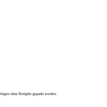
r Wagen ohne Rempler geparkt werden.