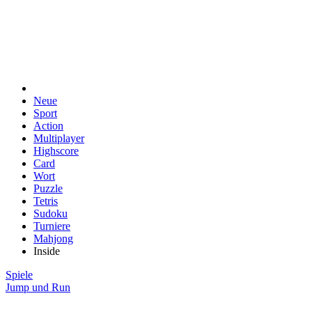
Neue
Sport
Action
Multiplayer
Highscore
Card
Wort
Puzzle
Tetris
Sudoku
Turniere
Mahjong
Inside
Spiele
Jump und Run