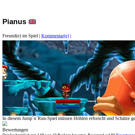
Pianus
Freund(e) im Spiel
|
Kommentar(e)
|
In diesem Jump`n`Run-Spiel müssen Höhlen erforscht und Schätze g
Bewertungen
Durchschnittlich mit
4.68 von
10 Punkten bewertet. Basierend auf
80
Bewertung