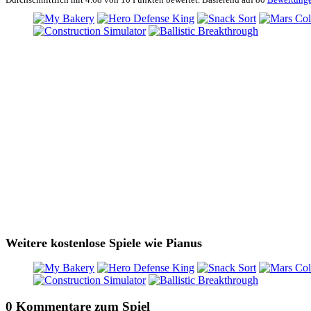
Weitere kostenlose Spiele wie Pianus
0 Kommentare zum Spiel