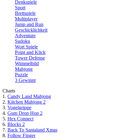
Denkspiele
Sport
Brettspiele
Multiplayer
Jump and Run
Geschicklichkeit
Adventure
Sudoku
Wort Spiele
Point and Klick
Tower Defense
Wimmelbild
Mahjong
Puzzle
3 Gewinnt
Charts
1.
Candy Land Mahjong
2.
Kitchen Mahjong 2
3.
Vogelgrippe
4.
Gum Drop Hop 2
5.
Hex Connect
6.
Blocks 2
7.
Back To Santaland Xmas
8.
Follow Finger