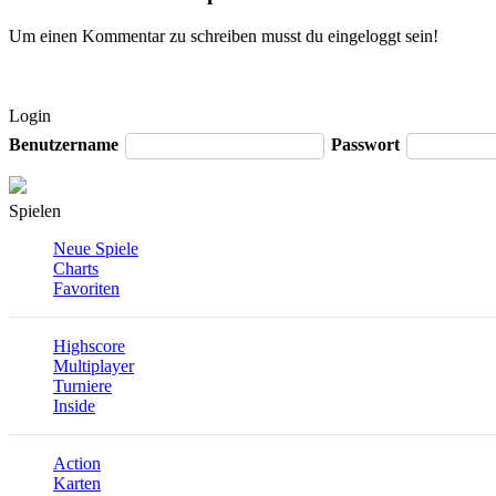
Um einen Kommentar zu schreiben musst du eingeloggt sein!
Login
Benutzername
Passwort
Spielen
Neue Spiele
Charts
Favoriten
Highscore
Multiplayer
Turniere
Inside
Action
Karten