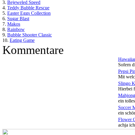
3.
Bejeweled Speed
4.
Teddy Bubble Rescue
5.
Easter Eggs Collection
6.
Sugar Blast
7.
Makos
8.
Rainbow
9.
Bubble Shooter Classic
10.
Eating Game
Kommentare
Hawaiian
Sofern di
Pepsi Pi
Mit welc
Slingo 
Hierbei f
Mahjong
ein tolles
Soccer 
ein schön
Flower 
achja ich