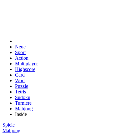
Neue
Sport
Action
Multiplayer
Highscore
Card
Wort
Puzzle
Tetris
Sudoku
Turniere
Mahjong
Inside
Spiele
Mahjong