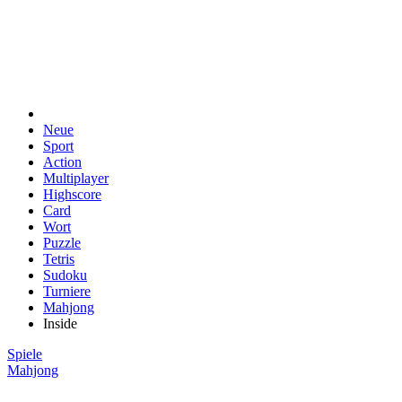
Neue
Sport
Action
Multiplayer
Highscore
Card
Wort
Puzzle
Tetris
Sudoku
Turniere
Mahjong
Inside
Spiele
Mahjong