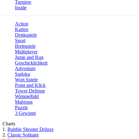
Turniere
Inside
Action
Karten
Denkspiele
Sport
Brettspiele
Multiplayer
Jump and Run
Geschicklichkeit
Adventure
Sudoku
Wort Spiele
Point and Klick
Tower Defense
Wimmelbild
Mahjong
Puzzle
3 Gewinnt
Charts
1.
Bubble Shooter Deluxe
2.
Classic Solitaire