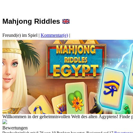
Mahjong Riddles
Freund(e) im Spiel
|
Kommentar(e)
|
Willkommen in der geheimnisvollen Welt des alten Ägyptens! Finde 
Bewertungen
Durchschnittlich mit
6.76 von
10 Punkten bewertet. Basierend auf
17
Bewertung