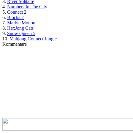
3.
River Solitaire
4.
Numbers In The City
5.
Connect 2
6.
Blocks 2
7.
Marble Motion
8.
HexJong Cats
9.
Snow Queen 5
10.
Mahjong Connect Jungle
Kommentare