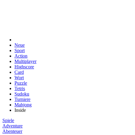
Neue
Sport
Action
Multiplayer
Highscore
Card
Wort
Puzzle
Tetris
Sudoku
Turniere
Mahjong
Inside
Spiele
Adventure
Abenteuer