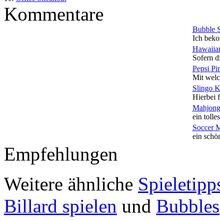
Kommentare
Bubble 
Ich beko
Hawaiian
Sofern di
Pepsi Pi
Mit welc
Slingo 
Hierbei f
Mahjong
ein tolles
Soccer 
ein schön
Empfehlungen
Weitere ähnliche
Spieletipp
Billard spielen
und
Bubbles