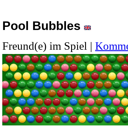
Pool Bubbles
Freund(e) im Spiel
|
Kommen