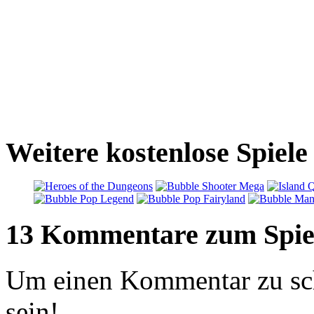
Weitere kostenlose Spiele
13 Kommentare zum Spie
Um einen Kommentar zu sch
sein!