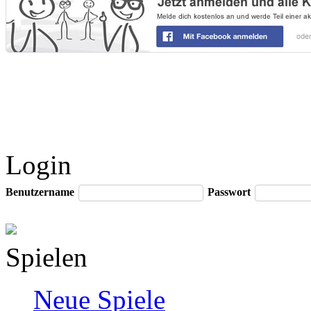
Login
Benutzername
Passwort
Spielen
Neue Spiele