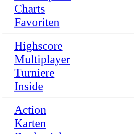
Charts
Favoriten
Highscore
Multiplayer
Turniere
Inside
Action
Karten