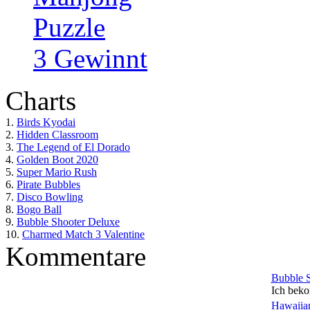
Puzzle
3 Gewinnt
Charts
1.
Birds Kyodai
2.
Hidden Classroom
3.
The Legend of El Dorado
4.
Golden Boot 2020
5.
Super Mario Rush
6.
Pirate Bubbles
7.
Disco Bowling
8.
Bogo Ball
9.
Bubble Shooter Deluxe
10.
Charmed Match 3 Valentine
Kommentare
Bubble 
Ich beko
Hawaiian