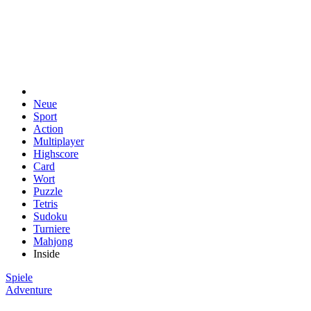
Neue
Sport
Action
Multiplayer
Highscore
Card
Wort
Puzzle
Tetris
Sudoku
Turniere
Mahjong
Inside
Spiele
Adventure