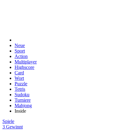
Neue
Sport
Action
Multiplayer
Highscore
Card
Wort
Puzzle
Tetris
Sudoku
Turniere
Mahjong
Inside
Spiele
3 Gewinnt