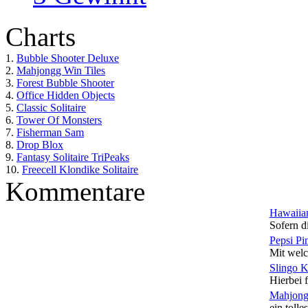
Charts
1.
Bubble Shooter Deluxe
2.
Mahjongg Win Tiles
3.
Forest Bubble Shooter
4.
Office Hidden Objects
5.
Classic Solitaire
6.
Tower Of Monsters
7.
Fisherman Sam
8.
Drop Blox
9.
Fantasy Solitaire TriPeaks
10.
Freecell Klondike Solitaire
Kommentare
Hawaiian
Sofern di
Pepsi Pi
Mit welc
Slingo 
Hierbei f
Mahjong
ein tolles