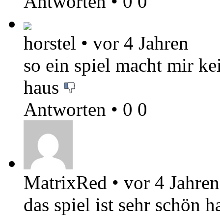
Antworten
•
0
0
horstel
•
vor 4 Jahren
so ein spiel macht mir k
haus
Antworten
•
0
0
MatrixRed
•
vor 4 Jahren
das spiel ist sehr schön h