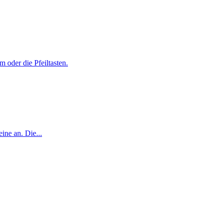
 oder die Pfeiltasten.
ine an. Die...