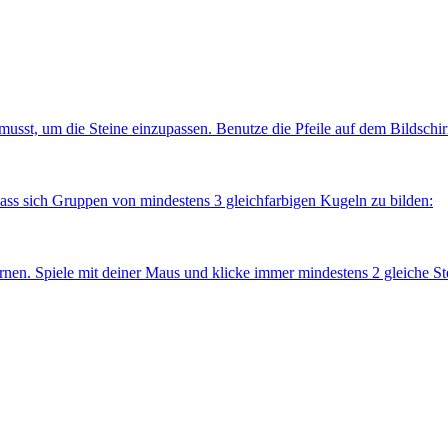
musst, um die Steine einzupassen. Benutze die Pfeile auf dem Bildschirm
dass sich Gruppen von mindestens 3 gleichfarbigen Kugeln zu bilden:
fernen. Spiele mit deiner Maus und klicke immer mindestens 2 gleiche Ste