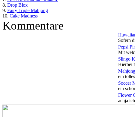
8.
Drop Blox
9.
Fairy Triple Mahjong
10.
Cake Madness
Kommentare
Hawaiian
Sofern di
Pepsi Pi
Mit welc
Slingo 
Hierbei f
Mahjong
ein tolles
Soccer 
ein schön
Flower 
achja ich