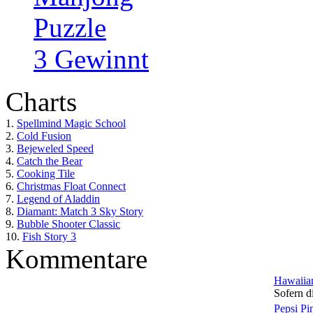
Puzzle
3 Gewinnt
Charts
1.
Spellmind Magic School
2.
Cold Fusion
3.
Bejeweled Speed
4.
Catch the Bear
5.
Cooking Tile
6.
Christmas Float Connect
7.
Legend of Aladdin
8.
Diamant: Match 3 Sky Story
9.
Bubble Shooter Classic
10.
Fish Story 3
Kommentare
Hawaiian
Sofern di
Pepsi Pi