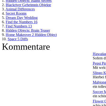
1.
Hidden Objects: Island Secrets
2.
Blackriver Geheimnis Objekte
3.
Animal Differences
4.
Secret Rooms
5.
Dream Day Wedding
6.
Find the Numbers 16
7.
Find Numbers 13
8.
Hidden Objects: Brain Teaser
9.
Home Makeover 2 Hidden Object
10.
Space 5 Diffs
Kommentare
Hawaiian
Sofern di
Pepsi Pi
Mit welc
Slingo 
Hierbei f
Mahjong
ein tolles
Soccer 
ein schön
Flower 
achja ich