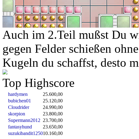
Auch im 2.Teil mußst Du wi
gegen Felder schießen ohne
Kugeln du schaffst, desto m
Top Highscore
hardymen
25.600,00
bubichen01
25.120,00
Cloudrider
24.990,00
skorpion
23.800,00
Supermann2012
23.700,00
fantasyhund
23.650,00
suzukibandit1250
10.160,00