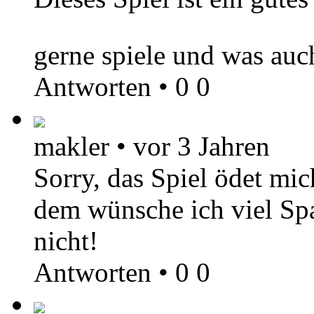
gerne spiele und was auc
Antworten
•
0
0
makler
•
vor 3 Jahren
Sorry, das Spiel ödet mic
dem wünsche ich viel Spa
nicht!
Antworten
•
0
0