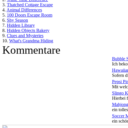
3.
Thatched Cottage Escape
4.
Animal Differences
5.
100 Doors Escape Room
6.
Shy Season
7.
Hidden Library
8.
Hidden Objects Bakery
9.
Clues and Mysteries
10.
What's Grandma Hiding
Kommentare
Bubble 
Ich beko
Hawaiian
Sofern di
Pepsi Pi
Mit welc
Slingo 
Hierbei f
Mahjong
ein tolles
Soccer 
ein schön