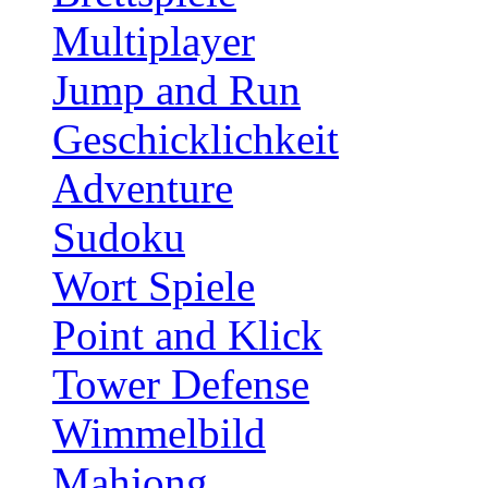
Multiplayer
Jump and Run
Geschicklichkeit
Adventure
Sudoku
Wort Spiele
Point and Klick
Tower Defense
Wimmelbild
Mahjong