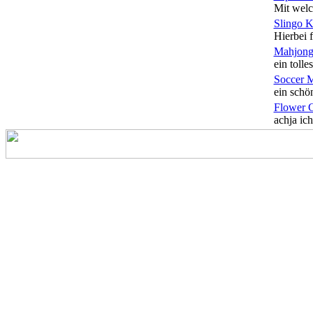
Mit welc
Slingo 
Hierbei f
Mahjong
ein tolles
Soccer 
ein schön
Flower 
achja ich