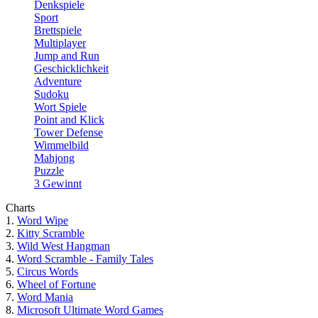
Denkspiele
Sport
Brettspiele
Multiplayer
Jump and Run
Geschicklichkeit
Adventure
Sudoku
Wort Spiele
Point and Klick
Tower Defense
Wimmelbild
Mahjong
Puzzle
3 Gewinnt
Charts
1.
Word Wipe
2.
Kitty Scramble
3.
Wild West Hangman
4.
Word Scramble - Family Tales
5.
Circus Words
6.
Wheel of Fortune
7.
Word Mania
8.
Microsoft Ultimate Word Games