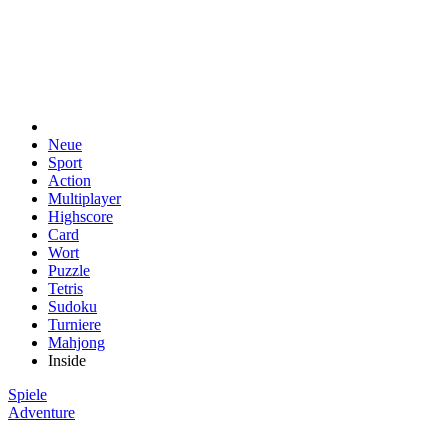
Neue
Sport
Action
Multiplayer
Highscore
Card
Wort
Puzzle
Tetris
Sudoku
Turniere
Mahjong
Inside
Spiele
Adventure