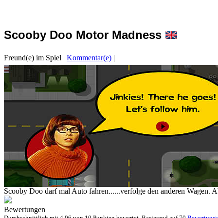
Scooby Doo Motor Madness
Freund(e) im Spiel
|
Kommentar(e)
|
Scooby Doo darf mal Auto fahren......verfolge den anderen Wagen. Abe
Bewertungen
Durchschnittlich mit
4.96 von
10 Punkten bewertet. Basierend auf
70
Bewertung