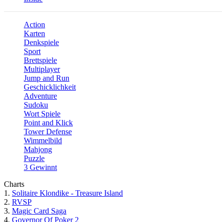
Action
Karten
Denkspiele
Sport
Brettspiele
Multiplayer
Jump and Run
Geschicklichkeit
Adventure
Sudoku
Wort Spiele
Point and Klick
Tower Defense
Wimmelbild
Mahjong
Puzzle
3 Gewinnt
Charts
1.
Solitaire Klondike - Treasure Island
2.
RVSP
3.
Magic Card Saga
4.
Governor Of Poker 2