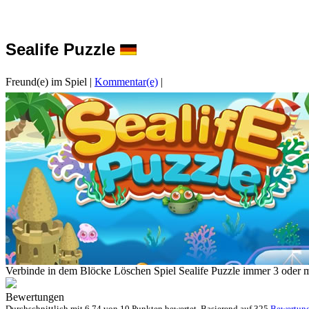
Sealife Puzzle
Freund(e) im Spiel
|
Kommentar(e)
|
Verbinde in dem Blöcke Löschen Spiel Sealife Puzzle immer 3 oder m
Bewertungen
Durchschnittlich mit
6.74 von
10 Punkten bewertet. Basierend auf
325
Bewertun