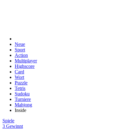
Neue
Sport
Action
Multiplayer
Highscore
Card
Wort
Puzzle
Tetris
Sudoku
Turniere
Mahjong
Inside
Spiele
3 Gewinnt