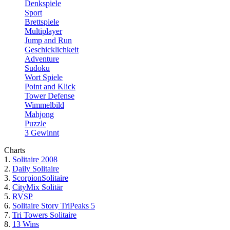
Denkspiele
Sport
Brettspiele
Multiplayer
Jump and Run
Geschicklichkeit
Adventure
Sudoku
Wort Spiele
Point and Klick
Tower Defense
Wimmelbild
Mahjong
Puzzle
3 Gewinnt
Charts
1.
Solitaire 2008
2.
Daily Solitaire
3.
ScorpionSolitaire
4.
CityMix Solitär
5.
RVSP
6.
Solitaire Story TriPeaks 5
7.
Tri Towers Solitaire
8.
13 Wins