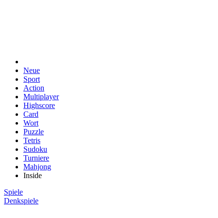
Neue
Sport
Action
Multiplayer
Highscore
Card
Wort
Puzzle
Tetris
Sudoku
Turniere
Mahjong
Inside
Spiele
Denkspiele