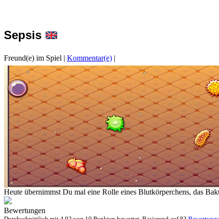
Sepsis
Freund(e) im Spiel
|
Kommentar(e)
|
Heute übernimmst Du mal eine Rolle eines Blutkörperchens, das Bakt
Bewertungen
Durchschnittlich mit
4.92 von
10 Punkten bewertet. Basierend auf
83
Bewertung