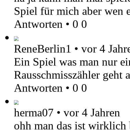
Spiel für mich aber wen 
Antworten
•
0
0
ReneBerlin1
•
vor 4 Jahr
Ein Spiel was man nur ei
Rausschmisszähler geht au
Antworten
•
0
0
herma07
•
vor 4 Jahren
ohh man das ist wirklich 