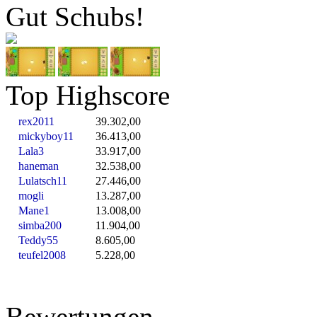
Gut Schubs!
Top Highscore
rex2011
39.302,00
mickyboy11
36.413,00
Lala3
33.917,00
haneman
32.538,00
Lulatsch11
27.446,00
mogli
13.287,00
Mane1
13.008,00
simba200
11.904,00
Teddy55
8.605,00
teufel2008
5.228,00
Bewertungen