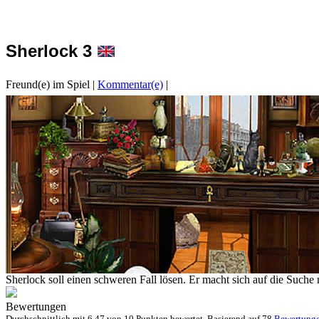
Sherlock 3
Freund(e) im Spiel
|
Kommentar(e)
|
Sherlock soll einen schweren Fall lösen. Er macht sich auf die Suche 
Bewertungen
Durchschnittlich mit
6.47 von
10 Punkten bewertet. Basierend auf
78
Bewertung