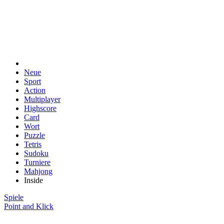
Neue
Sport
Action
Multiplayer
Highscore
Card
Wort
Puzzle
Tetris
Sudoku
Turniere
Mahjong
Inside
Spiele
Point and Klick