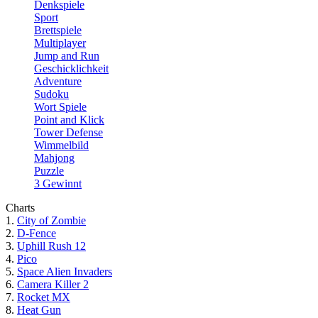
Denkspiele
Sport
Brettspiele
Multiplayer
Jump and Run
Geschicklichkeit
Adventure
Sudoku
Wort Spiele
Point and Klick
Tower Defense
Wimmelbild
Mahjong
Puzzle
3 Gewinnt
Charts
1.
City of Zombie
2.
D-Fence
3.
Uphill Rush 12
4.
Pico
5.
Space Alien Invaders
6.
Camera Killer 2
7.
Rocket MX
8.
Heat Gun