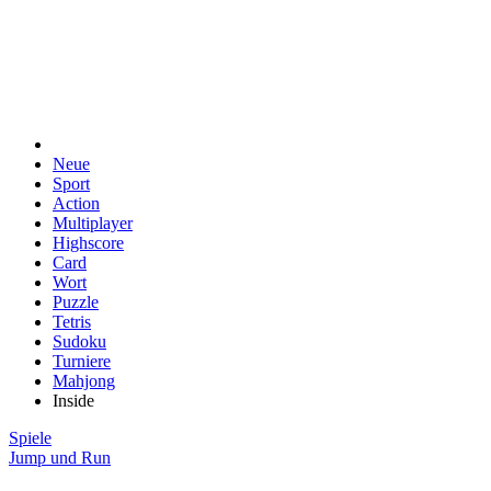
Neue
Sport
Action
Multiplayer
Highscore
Card
Wort
Puzzle
Tetris
Sudoku
Turniere
Mahjong
Inside
Spiele
Jump und Run