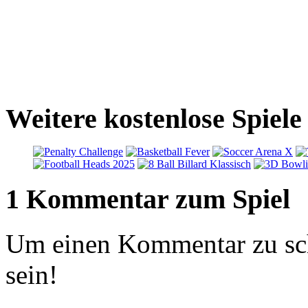
Weitere kostenlose Spiel
1 Kommentar zum Spiel
Um einen Kommentar zu sch
sein!