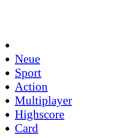
Neue
Sport
Action
Multiplayer
Highscore
Card