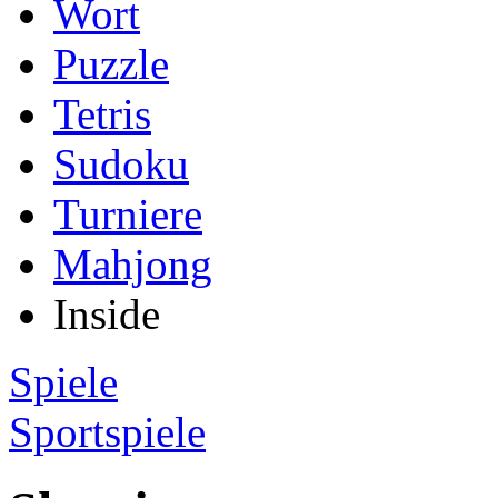
Wort
Puzzle
Tetris
Sudoku
Turniere
Mahjong
Inside
Spiele
Sportspiele