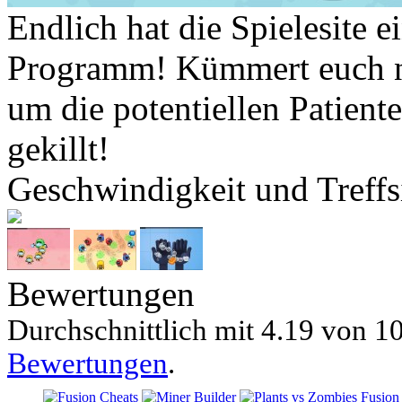
Endlich hat die Spielesite e
Programm! Kümmert euch nu
um die potentiellen Patient
gekillt!
Geschwindigkeit und Treffsi
Bewertungen
Durchschnittlich mit
4.19 von
10
Bewertungen
.