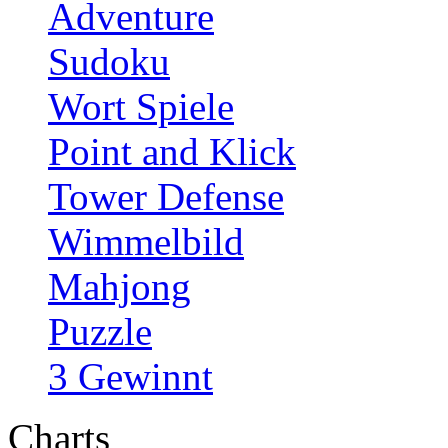
Adventure
Sudoku
Wort Spiele
Point and Klick
Tower Defense
Wimmelbild
Mahjong
Puzzle
3 Gewinnt
Charts