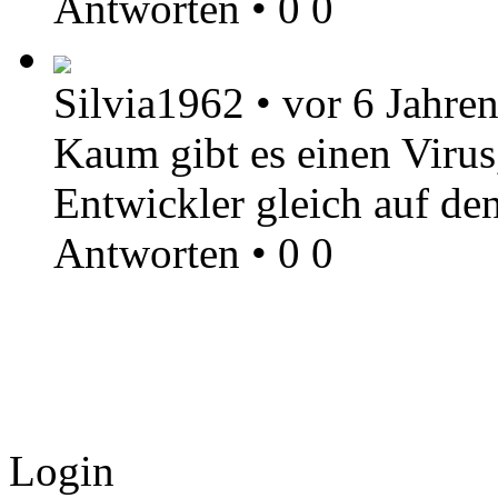
Antworten
•
0
0
Silvia1962
•
vor 6 Jahre
Kaum gibt es einen Virus,
Entwickler gleich auf de
Antworten
•
0
0
Login