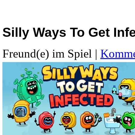
Silly Ways To Get Inf
Freund(e) im Spiel
|
Kommen