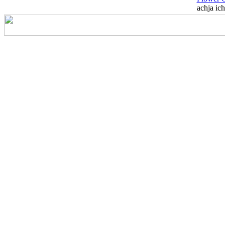
achja ich