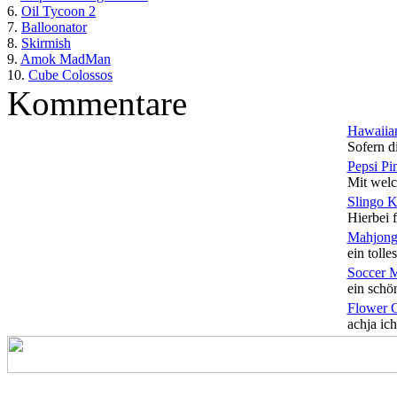
6.
Oil Tycoon 2
7.
Balloonator
8.
Skirmish
9.
Amok MadMan
10.
Cube Colossos
Kommentare
Hawaiian
Sofern di
Pepsi Pi
Mit welc
Slingo 
Hierbei f
Mahjong
ein tolles
Soccer 
ein schön
Flower 
achja ich