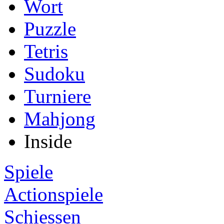
Wort
Puzzle
Tetris
Sudoku
Turniere
Mahjong
Inside
Spiele
Actionspiele
Schiessen