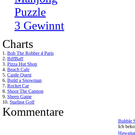
Puzzle
3 Gewinnt
Charts
1.
Bob The Robber 4 Paris
2.
BiffBaff
3.
Pizza Hut Shop
4.
Beach Cafe
5.
Castle Quest
6.
Build a Snowman
7.
Rocket Car
8.
Shoot The Cannon
9.
Sheep Game
10.
Starling Golf
Kommentare
Bubble 
Ich beko
Hawaiian