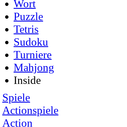
Wort
Puzzle
Tetris
Sudoku
Turniere
Mahjong
Inside
Spiele
Actionspiele
Action