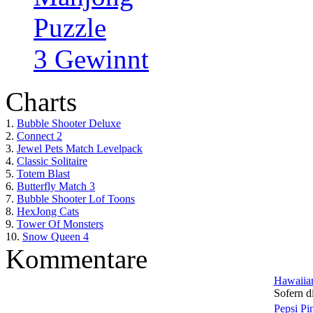
Puzzle
3 Gewinnt
Charts
1.
Bubble Shooter Deluxe
2.
Connect 2
3.
Jewel Pets Match Levelpack
4.
Classic Solitaire
5.
Totem Blast
6.
Butterfly Match 3
7.
Bubble Shooter Lof Toons
8.
HexJong Cats
9.
Tower Of Monsters
10.
Snow Queen 4
Kommentare
Hawaiian
Sofern di
Pepsi Pi