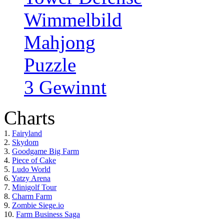
Wimmelbild
Mahjong
Puzzle
3 Gewinnt
Charts
1.
Fairyland
2.
Skydom
3.
Goodgame Big Farm
4.
Piece of Cake
5.
Ludo World
6.
Yatzy Arena
7.
Minigolf Tour
8.
Charm Farm
9.
Zombie Siege.io
10.
Farm Business Saga