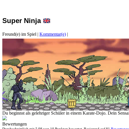
Super Ninja
Freund(e) im Spiel
|
Kommentar(e)
|
Du beginnst als gelehriger Schüler in einem Karate-Dojo. Dein Sensai 
Bewertungen
Durchschnittlich mit
5.98 von
10 Punkten bewertet. Basierend auf
81
Bewertung