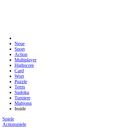
Neue
Sport
Action
Multiplayer
Highscore
Card
Wort
Puzzle
Tetris
Sudoku
Turniere
Mahjong
Inside
Spiele
Actionspiele