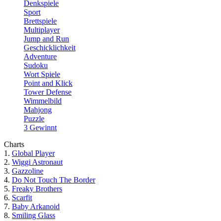
Denkspiele
Sport
Brettspiele
Multiplayer
Jump and Run
Geschicklichkeit
Adventure
Sudoku
Wort Spiele
Point and Klick
Tower Defense
Wimmelbild
Mahjong
Puzzle
3 Gewinnt
Charts
1.
Global Player
2.
Wiggi Astronaut
3.
Gazzoline
4.
Do Not Touch The Border
5.
Freaky Brothers
6.
Scarfit
7.
Baby Arkanoid
8.
Smiling Glass