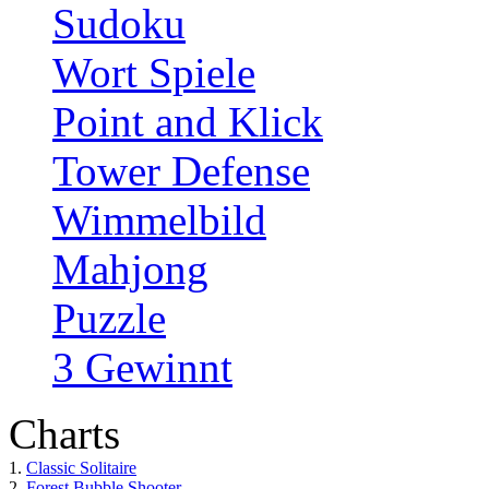
Sudoku
Wort Spiele
Point and Klick
Tower Defense
Wimmelbild
Mahjong
Puzzle
3 Gewinnt
Charts
1.
Classic Solitaire
2.
Forest Bubble Shooter