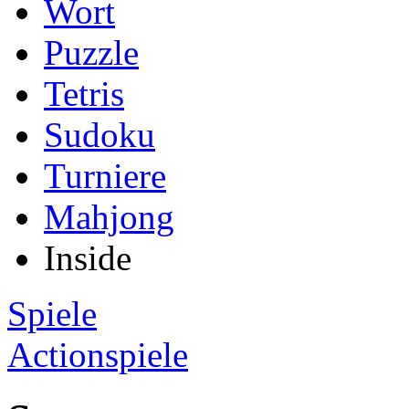
Wort
Puzzle
Tetris
Sudoku
Turniere
Mahjong
Inside
Spiele
Actionspiele