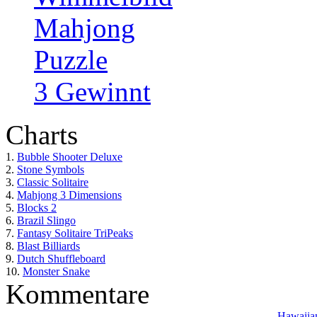
Mahjong
Puzzle
3 Gewinnt
Charts
1.
Bubble Shooter Deluxe
2.
Stone Symbols
3.
Classic Solitaire
4.
Mahjong 3 Dimensions
5.
Blocks 2
6.
Brazil Slingo
7.
Fantasy Solitaire TriPeaks
8.
Blast Billiards
9.
Dutch Shuffleboard
10.
Monster Snake
Kommentare
Hawaiian