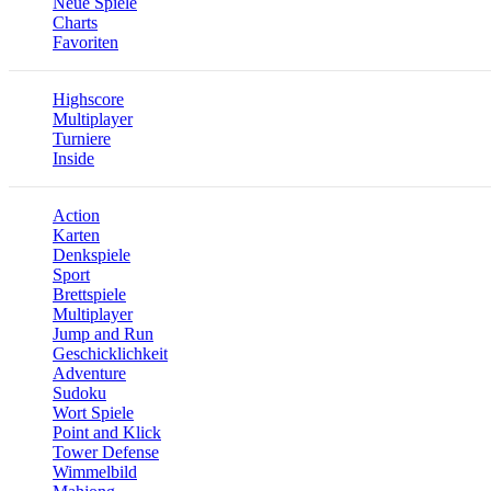
Neue Spiele
Charts
Favoriten
Highscore
Multiplayer
Turniere
Inside
Action
Karten
Denkspiele
Sport
Brettspiele
Multiplayer
Jump and Run
Geschicklichkeit
Adventure
Sudoku
Wort Spiele
Point and Klick
Tower Defense
Wimmelbild