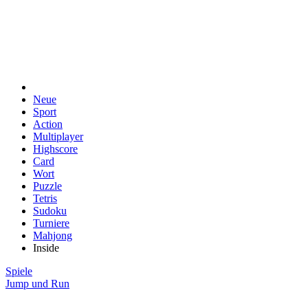
Neue
Sport
Action
Multiplayer
Highscore
Card
Wort
Puzzle
Tetris
Sudoku
Turniere
Mahjong
Inside
Spiele
Jump und Run