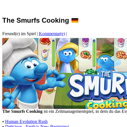
The Smurfs Cooking
Freund(e) im Spiel
|
Kommentar(e)
|
The Smurfs Cooking
ist ein Zeitmanagementspiel, in dem du das Ess
•
Human Evolution Rush
•
Delicious - Emily's New Beginning