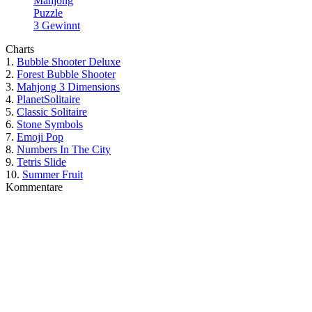
Mahjong
Puzzle
3 Gewinnt
Charts
1.
Bubble Shooter Deluxe
2.
Forest Bubble Shooter
3.
Mahjong 3 Dimensions
4.
PlanetSolitaire
5.
Classic Solitaire
6.
Stone Symbols
7.
Emoji Pop
8.
Numbers In The City
9.
Tetris Slide
10.
Summer Fruit
Kommentare