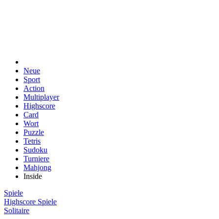
Neue
Sport
Action
Multiplayer
Highscore
Card
Wort
Puzzle
Tetris
Sudoku
Turniere
Mahjong
Inside
Spiele
Highscore Spiele
Solitaire