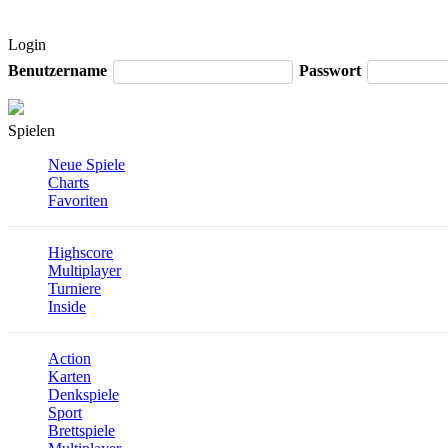
Login
Benutzername
Passwort
Spielen
Neue Spiele
Charts
Favoriten
Highscore
Multiplayer
Turniere
Inside
Action
Karten
Denkspiele
Sport
Brettspiele