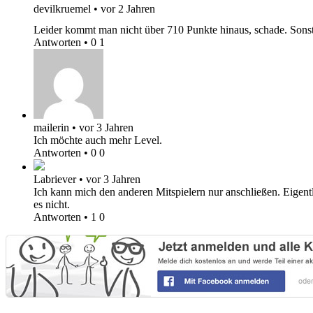
devilkruemel
•
vor 2 Jahren
Leider kommt man nicht über 710 Punkte hinaus, schade. Sonst
Antworten
•
0
1
mailerin
•
vor 3 Jahren
Ich möchte auch mehr Level.
Antworten
•
0
0
Labriever
•
vor 3 Jahren
Ich kann mich den anderen Mitspielern nur anschließen. Eigent
es nicht.
Antworten
•
1
0