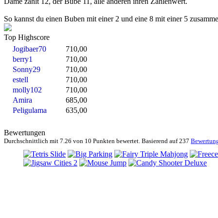
Dame zählt 12, der Bube 11, alle anderen ihren Zahlenwert.
So kannst du einen Buben mit einer 2 und eine 8 mit einer 5 zusamme
Top Highscore
Jogibaer70
710,00
berry1
710,00
Sonny29
710,00
estell
710,00
molly102
710,00
Amira
685,00
Peligulama
635,00
Bewertungen
Durchschnittlich mit
7.26 von
10 Punkten bewertet. Basierend auf
237
Bewertun