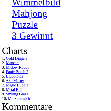
Wimmelbild
Mahjong
Puzzle
3 Gewinnt
Charts
1.
Gold Diggers
2.
Mancala
3.
Mickey Robot
4.
Panic Bomb 2
5.
Bluboloids
6.
Axe Master
7.
Magic Bubble
8.
Metal Ball
9.
Smiling Glass
10.
Mr. Sandwich
Kommentare