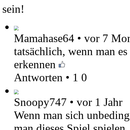
sein!
Mamahase64
•
vor 7 Mo
tatsächlich, wenn man es
erkennen
Antworten
•
1
0
Snoopy747
•
vor 1 Jahr
Wenn man sich unbedingt 
man dieses Spiel spielen.