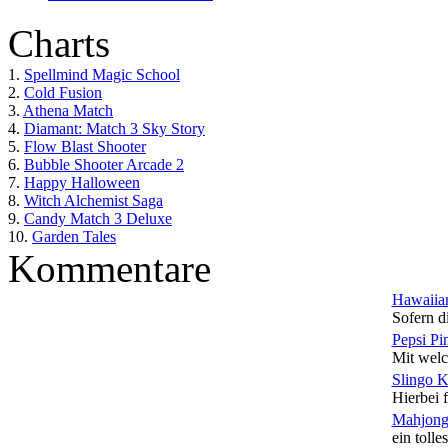
Charts
1.
Spellmind Magic School
2.
Cold Fusion
3.
Athena Match
4.
Diamant: Match 3 Sky Story
5.
Flow Blast Shooter
6.
Bubble Shooter Arcade 2
7.
Happy Halloween
8.
Witch Alchemist Saga
9.
Candy Match 3 Deluxe
10.
Garden Tales
Kommentare
Hawaiian
Sofern di
Pepsi Pi
Mit welc
Slingo 
Hierbei f
Mahjong
ein tolles