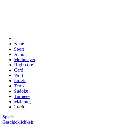
Neue
Sport
Action
Multiplayer
Highscore
Card
Wort
Puzzle
Tetris
Sudoku
Turniere
Mahjong
Inside
Spiele
Geschicklichkeit