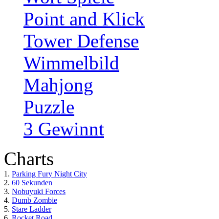
Point and Klick
Tower Defense
Wimmelbild
Mahjong
Puzzle
3 Gewinnt
Charts
1.
Parking Fury Night City
2.
60 Sekunden
3.
Nobuyuki Forces
4.
Dumb Zombie
5.
Stare Ladder
6.
Rocket Road