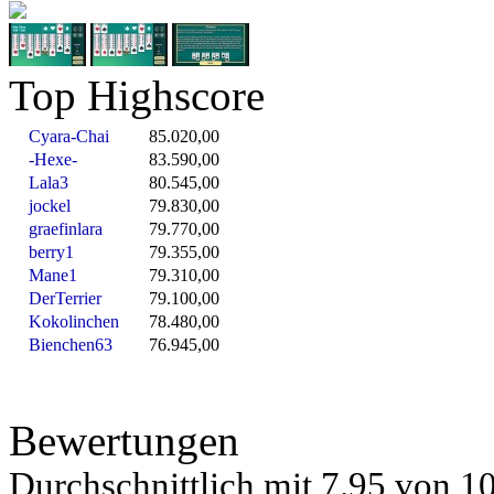
Top Highscore
Cyara-Chai
85.020,00
-Hexe-
83.590,00
Lala3
80.545,00
jockel
79.830,00
graefinlara
79.770,00
berry1
79.355,00
Mane1
79.310,00
DerTerrier
79.100,00
Kokolinchen
78.480,00
Bienchen63
76.945,00
Bewertungen
Durchschnittlich mit
7.95 von
10