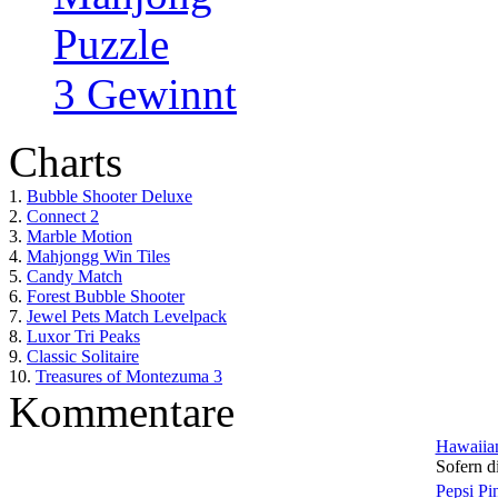
Puzzle
3 Gewinnt
Charts
1.
Bubble Shooter Deluxe
2.
Connect 2
3.
Marble Motion
4.
Mahjongg Win Tiles
5.
Candy Match
6.
Forest Bubble Shooter
7.
Jewel Pets Match Levelpack
8.
Luxor Tri Peaks
9.
Classic Solitaire
10.
Treasures of Montezuma 3
Kommentare
Hawaiian
Sofern di
Pepsi Pi