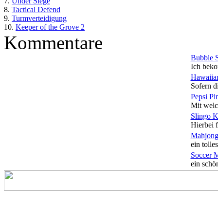
7.
Under Siege
8.
Tactical Defend
9.
Turmverteidigung
10.
Keeper of the Grove 2
Kommentare
Bubble 
Ich beko
Hawaiian
Sofern di
Pepsi Pi
Mit welc
Slingo 
Hierbei f
Mahjong
ein tolles
Soccer 
ein schön