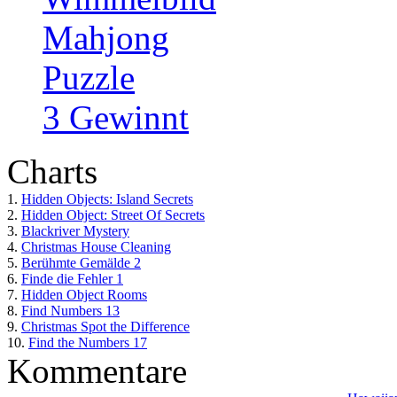
Mahjong
Puzzle
3 Gewinnt
Charts
1.
Hidden Objects: Island Secrets
2.
Hidden Object: Street Of Secrets
3.
Blackriver Mystery
4.
Christmas House Cleaning
5.
Berühmte Gemälde 2
6.
Finde die Fehler 1
7.
Hidden Object Rooms
8.
Find Numbers 13
9.
Christmas Spot the Difference
10.
Find the Numbers 17
Kommentare