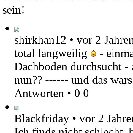
sein!
shirkhan12
•
vor 2 Jahre
total langweilig
- einma
Dachboden durchsucht - 
nun?? ------ und das war
Antworten
•
0
0
Blackfriday
•
vor 2 Jahre
Ich finds nicht schlecht,