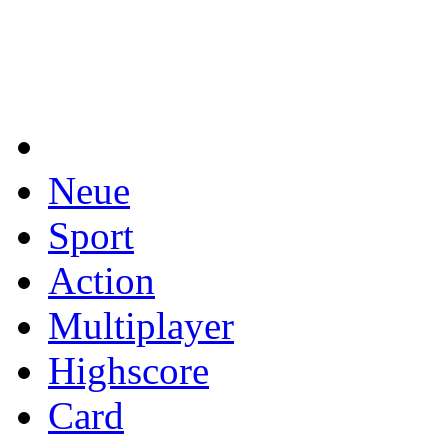
Neue
Sport
Action
Multiplayer
Highscore
Card