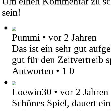
Um einen Kommentar zu sch
sein!
Pummi
•
vor 2 Jahren
Das ist ein sehr gut auf
gut für den Zeitvertreib 
Antworten
•
1
0
Loewin30
•
vor 2 Jahren
Schönes Spiel, dauert ein