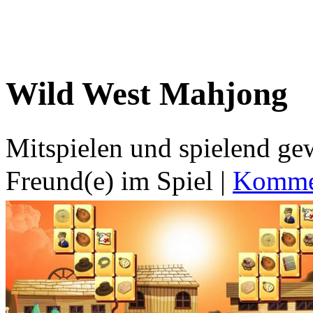
Wild West Mahjong
Mitspielen und spielend g
Freund(e) im Spiel
|
Kommen