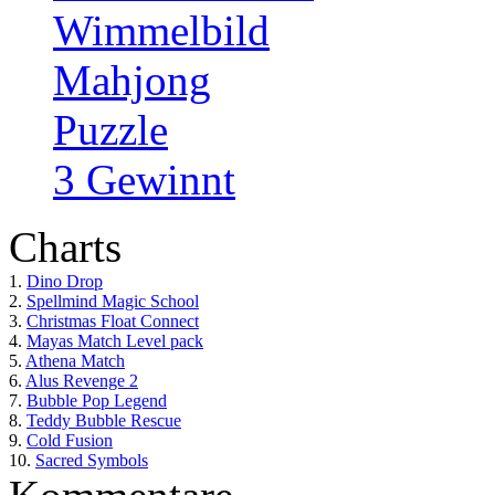
Wimmelbild
Mahjong
Puzzle
3 Gewinnt
Charts
1.
Dino Drop
2.
Spellmind Magic School
3.
Christmas Float Connect
4.
Mayas Match Level pack
5.
Athena Match
6.
Alus Revenge 2
7.
Bubble Pop Legend
8.
Teddy Bubble Rescue
9.
Cold Fusion
10.
Sacred Symbols