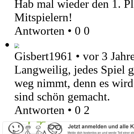
Hab mal wieder den 1. P
Mitspielern!
Antworten
•
0
0
Gisbert1961
•
vor 3 Jahr
Langweilig, jedes Spiel 
weg nimmt, denn es wird
sind schön gemacht.
Antworten
•
0
2