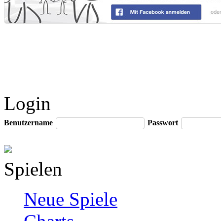
Login
Benutzername
Passwort
Spielen
Neue Spiele