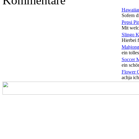
Kommentare
Hawaiian
Sofern di
Pepsi Pi
Mit welc
Slingo 
Hierbei f
Mahjong
ein tolles
Soccer 
ein schön
Flower 
achja ich