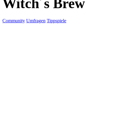
Witch´s Brew
Community
Umfragen
Tippspiele