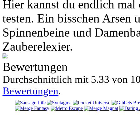
Hier kannst du endlich mal 
testen. Ein bisschen Arsen 
Spinnenbeine und Damenbart 
Zauberelexier.
Bewertungen
Durchschnittlich mit
5.33 von
10
Bewertungen
.