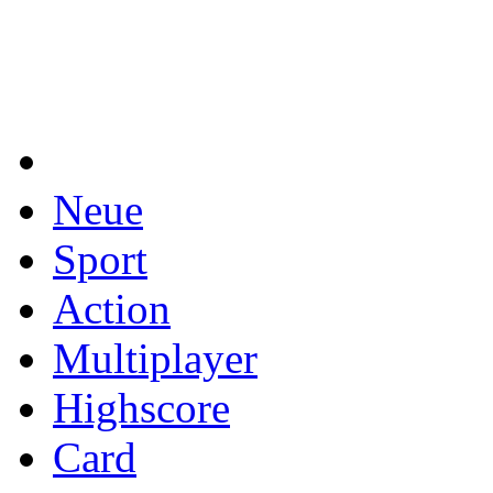
Neue
Sport
Action
Multiplayer
Highscore
Card