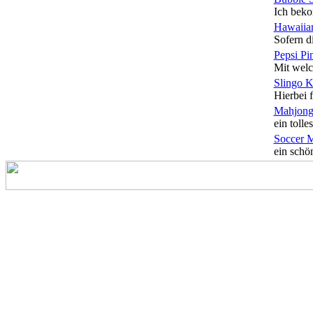
Ich beko
Hawaiian
Sofern di
Pepsi Pi
Mit welc
Slingo 
Hierbei f
Mahjong
ein tolles
Soccer 
ein schön