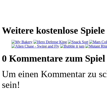
Weitere kostenlose Spiele
0 Kommentare zum Spiel
Um einen Kommentar zu sch
sein!