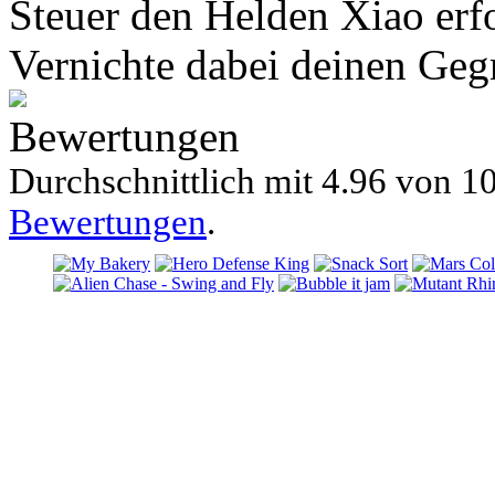
Steuer den Helden Xiao erf
Vernichte dabei deinen Gegne
Bewertungen
Durchschnittlich mit
4.96 von
10
Bewertungen
.