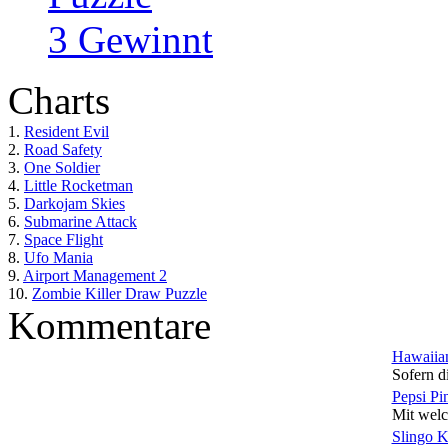
3 Gewinnt
Charts
1.
Resident Evil
2.
Road Safety
3.
One Soldier
4.
Little Rocketman
5.
Darkojam Skies
6.
Submarine Attack
7.
Space Flight
8.
Ufo Mania
9.
Airport Management 2
10.
Zombie Killer Draw Puzzle
Kommentare
Hawaiian
Sofern di
Pepsi Pi
Mit welc
Slingo 