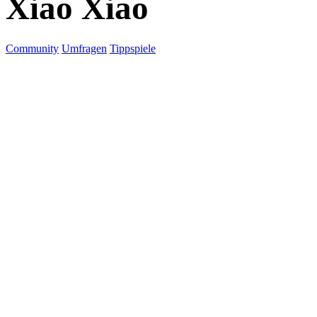
Xiao Xiao
Community
Umfragen
Tippspiele