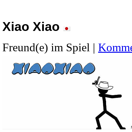
Xiao Xiao
Freund(e) im Spiel
|
Kommen